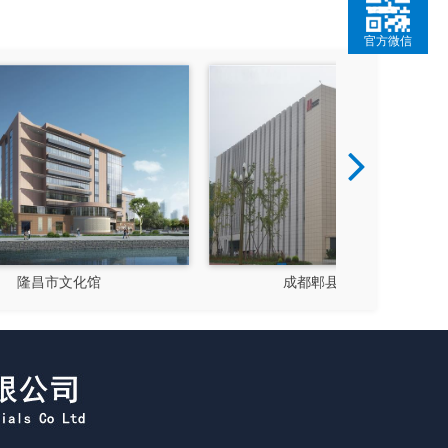
官方微信
成都郫县影视硅谷
新都