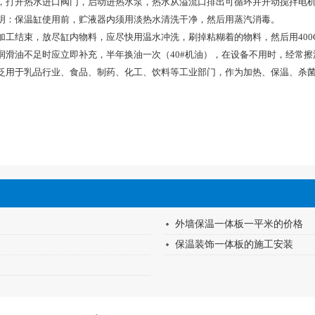
，打开热水进口阀门，启动进热水泵，热水从溢流口排出可循环并开动搅拌电
明：保温缸使用前，贮液器内须用淡热水清洗干净，然后用蒸汽消毒。
工结束，放尽缸内物料，应尽快用温水冲洗，刷掉粘糊着的物料，然后用400C
润滑油不足时应立即补充，半年换油一次（40#机油），在设备不用时，经常
泛用于乳品行业、食品、制药、化工、饮料等工业部门，作为加热、保温、杀
外墙保温一体板一平米的价格
保温装饰一体板的施工安装