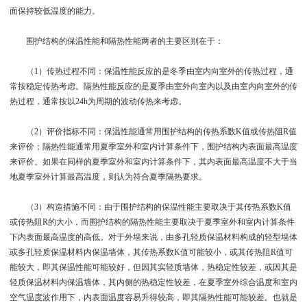
面保持较低温度的能力。
围护结构的保温性能和隔热性能两者的主要区别在于：
（1）传热过程不同：保温性能反应的是冬季由室内向室外的传热过程，通
常按稳定传热考虑。隔热性能反应的是夏季由室外向室内以及由室内向室外的传
热过程，通常按以24h为周期的波动传热来考虑。
（2）评价指标不同：保温性能通常用围护结构的传热系数K值或传热阻R值
来评价；隔热性能通常用夏季室外和室内计算条件下，围护结构内表面最高温度
来评价。如果在同样的夏季室外和室内计算条件下，其内表面最高温度不大于当
地夏季室外计算最高温度，则认为符合夏季隔热要求。
（3）构造措施不同：由于围护结构的保温性能主要取决于其传热系数K值
或传热阻R的大小，而围护结构的隔热性能主要取决于夏季室外和室内计算条件
下内表面最高温度的高低。对于外墙来说，由多孔轻质保温材料构成的轻型墙体
或多孔轻质保温材料内保温墙体，其传热系数K值可能较小，或其传热阻R值可
能较大，即其保温性能可能较好，但因其实轻质墙体，热稳定性较差，或因其是
轻质保温材料内保温墙体，其内侧的热稳定性较差，在夏季室外综合温度和室内
空气温度波作用下，内表面温度容易升得较高，即其隔热性能可能较差。也就是